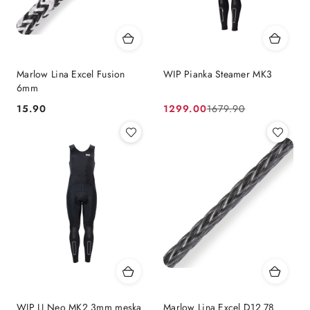
Marlow Lina Excel Fusion
WIP Pianka Steamer MK3
6mm
15.90
1299.00
1679.90
Cena:
Cena
Cena
promocyjna:
przed
promocją:
WIP LJ Neo MK2 3mm męska
Marlow Lina Excel D12 78