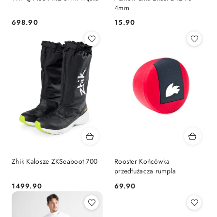
4mm
698.90
15.90
Cena:
Cena:
Zhik Kalosze ZKSeaboot 700
Rooster Końcówka
przedłużacza rumpla
1499.90
69.90
Cena:
Cena: