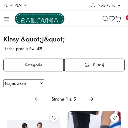
|
PL
PLN
Moje konto
Przejdź do treści głównej
Przejdź do wyszukiwarki
Przejdź do moje konto
Przejdź do menu głównego
Przejdź do stopki
Klasy &quot;J&quot;
Liczba produktów:
59
Kategorie
Filtruj
Zastosowano
Sortuj
według
sortowanie:
Najnowsze.