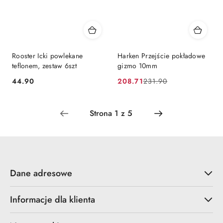
Rooster Icki powlekane
Harken Przejście pokładowe
teflonem, zestaw 6szt
gizmo 10mm
44.90
208.71
231.90
Cena:
Cena
Cena
promocyjna:
przed
promocją:
Dane adresowe
Informacje dla klienta