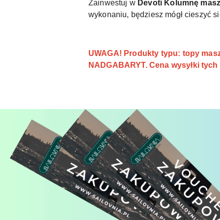
Zainwestuj w
Devoti Kolumnę masz
wykonaniu, będziesz mógł cieszyć si
UWAGA! Produkty typu: topy maszt
NADGABARYT. Cena wysyłki tych p