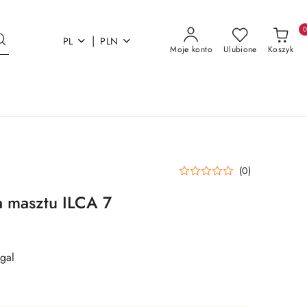
|
PL
PLN
Moje konto
Ulubione
Koszyk
(0)
a masztu ILCA 7
gal