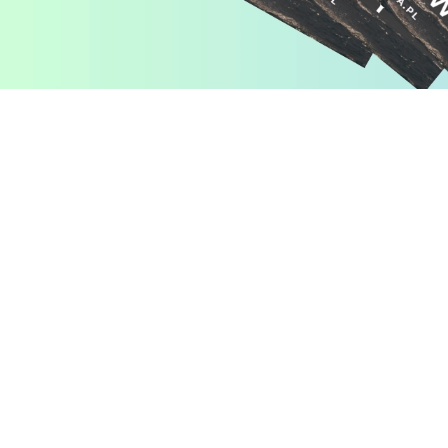
Pomiń karuzelę produktów