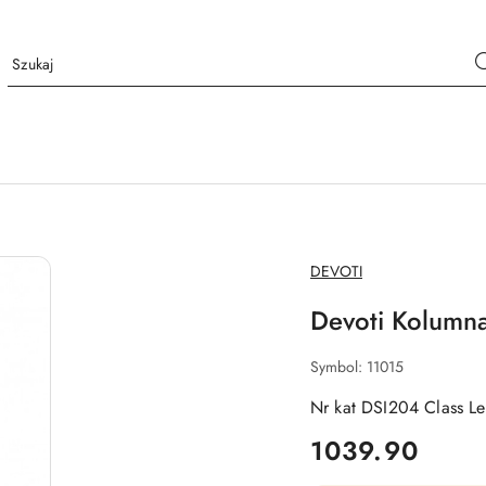
NAZWA
DEVOTI
PRODUCENTA:
Devoti Kolumn
Symbol:
11015
Nr kat DSI204 Class Le
cena:
1039.90