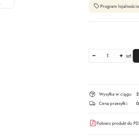
Program lojalnościo
Ilość
szt.
Dostępność
Wysyłka w ciągu:
2
i
Cena przesyłki:
dostawa
Pobierz produkt do P