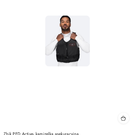
Zhik PFD Active- kamizelka asekuracyjna