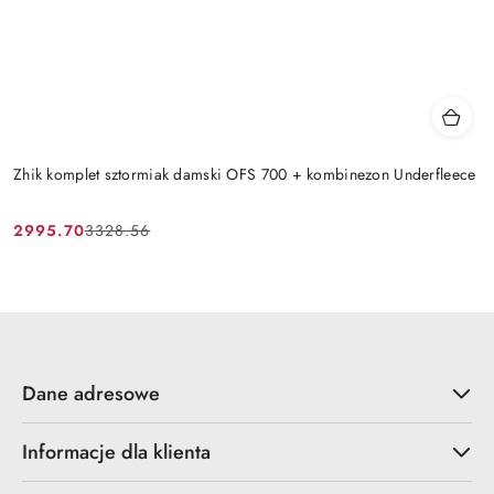
Zhik komplet sztormiak damski OFS 700 + kombinezon Underfleece
2995.70
3328.56
Cena
Cena
promocyjna:
przed
promocją:
Dane adresowe
Informacje dla klienta