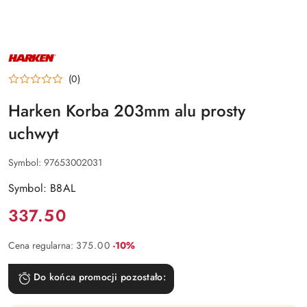
NAZWA
PRODUCENTA:
HARKEN
(0)
Harken Korba 203mm alu prosty
uchwyt
Symbol:
97653002031
Symbol: B8AL
Cena:
337.50
Rabat:
Cena regularna:
375.00
-10%
Do końca promocji pozostało: