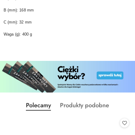
B (mm): 168 mm
C (mm): 32 mm
Waga (g): 400 g
Produkty
Produkty
Polecamy
Produkty podobne
Pomiń karuzelę produktów
o
o
statusie:
statusie: