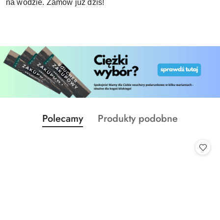
na wodzie. Zamów już dziś!
Produkty
Produkty
Polecamy
Produkty podobne
Pomiń karuzelę produktów
o
o
statusie:
statusie: