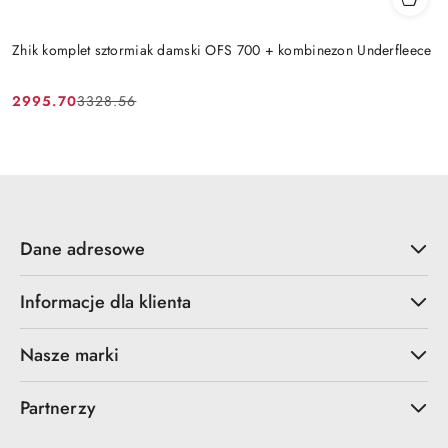
Zhik komplet sztormiak damski OFS 700 + kombinezon Underfleece
2995.70
3328.56
Cena
Cena
promocyjna:
przed
promocją:
Dane adresowe
Informacje dla klienta
Nasze marki
Partnerzy