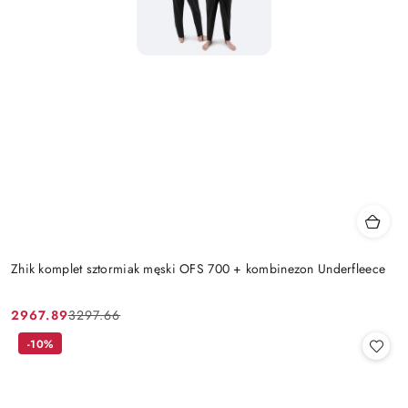
Zhik komplet sztormiak męski OFS 700 + kombinezon Underfleece
2967.89
3297.66
Cena
Cena
promocyjna:
przed
-10%
promocją: