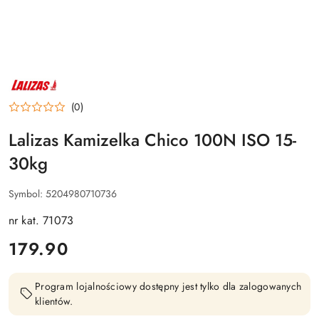
NAZWA
PRODUCENTA:
LALIZAS
(0)
Lalizas Kamizelka Chico 100N ISO 15-
30kg
Symbol:
5204980710736
nr kat. 71073
cena:
179.90
Program lojalnościowy dostępny jest tylko dla zalogowanych
klientów.