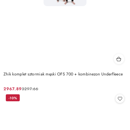
Zhik komplet sztormiak męski OFS 700 + kombinezon Underfleece
2967.89
3297.66
Cena
Cena
promocyjna:
przed
-10%
promocją: