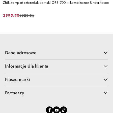
Zhik komplet sztormiak damski OFS 700 + kombinezon Underfleece
2995.70
3328.56
Cena
Cena
promocyjna:
przed
promocją:
Dane adresowe
Informacje dla klienta
Nasze marki
Partnerzy