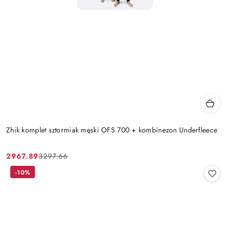
Zhik komplet sztormiak męski OFS 700 + kombinezon Underfleece
2967.89
3297.66
Cena
Cena
promocyjna:
przed
-10%
promocją: