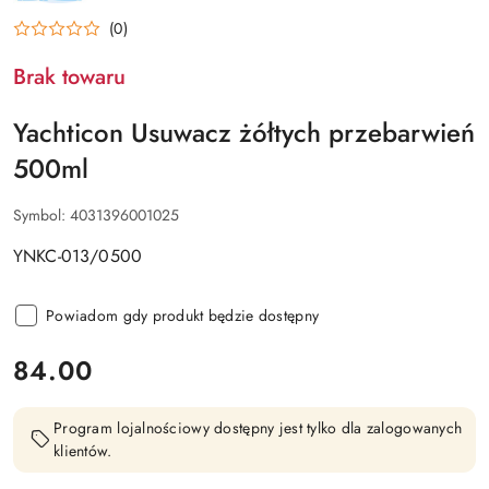
PRODUCENTA:
YACHTICON
(0)
Brak towaru
Yachticon Usuwacz żółtych przebarwień
500ml
Symbol:
4031396001025
YNKC-013/0500
Powiadom gdy produkt będzie dostępny
cena:
84.00
Program lojalnościowy dostępny jest tylko dla zalogowanych
klientów.