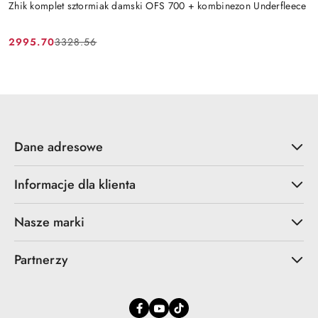
Zhik komplet sztormiak damski OFS 700 + kombinezon Underfleece
2995.70
3328.56
Cena
Cena
promocyjna:
przed
promocją:
Dane adresowe
Informacje dla klienta
Nasze marki
Partnerzy