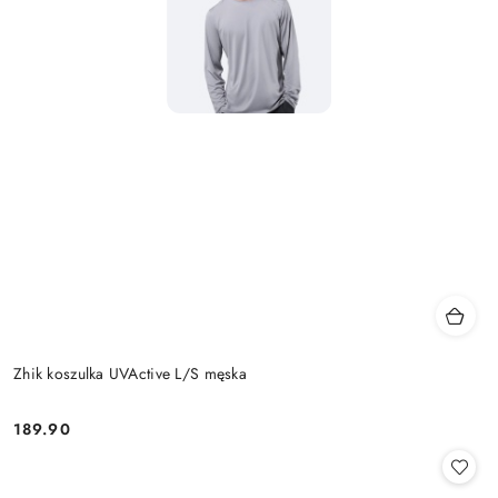
Zhik koszulka UVActive L/S męska
189.90
Cena: