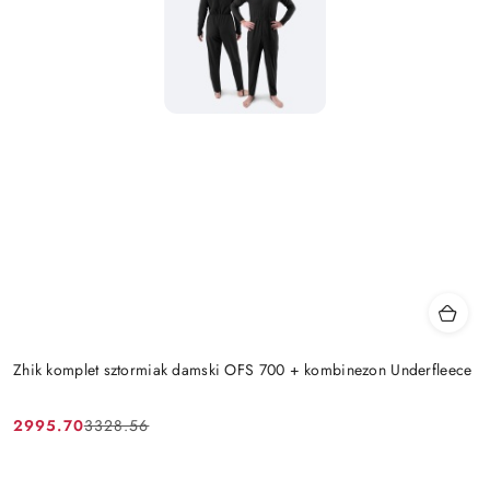
Zhik komplet sztormiak damski OFS 700 + kombinezon Underfleece
2995.70
3328.56
Cena
Cena
promocyjna:
przed
promocją: