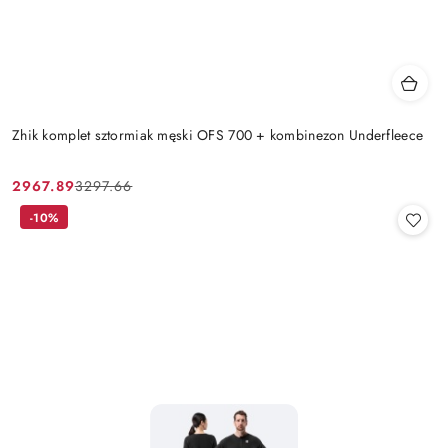
Zhik komplet sztormiak męski OFS 700 + kombinezon Underfleece
2967.89
3297.66
Cena
Cena
promocyjna:
przed
-10%
promocją: