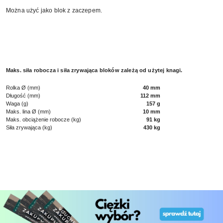
Można użyć jako blok z zaczepem.
Maks. siła robocza i siła zrywająca bloków zależą od użytej knagi.
Rolka Ø (mm)
40 mm
Długość (mm)
112 mm
Waga (g)
157 g
Maks. lina Ø (mm)
10 mm
Maks. obciążenie robocze (kg)
91 kg
Siła zrywająca (kg)
430 kg