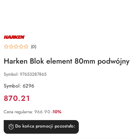
NAZWA
PRODUCENTA:
HARKEN
(0)
Harken Blok element 80mm podwójny
Symbol:
97653287865
Symbol: 6296
Cena:
870.21
Rabat:
Cena regularna:
966.90
-10%
Do końca promocji pozostało: