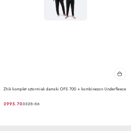
Zhik komplet sztormiak damski OFS 700 + kombinezon Underfleece
2995.70
3328.56
Cena
Cena
promocyjna:
przed
promocją: