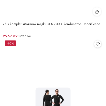
Zhik komplet sztormiak męski OFS 700 + kombinezon Underfleece
2967.89
3297.66
Cena
Cena
promocyjna:
przed
-10%
promocją: