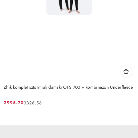
Zhik komplet sztormiak damski OFS 700 + kombinezon Underfleece
2995.70
3328.56
Cena
Cena
promocyjna:
przed
promocją: