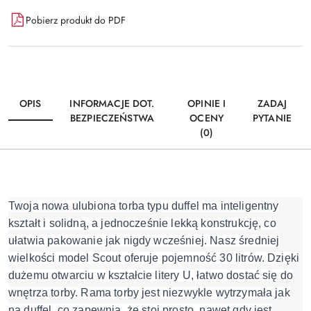
Pobierz produkt do PDF
OPIS
INFORMACJE DOT.
OPINIE I
ZADAJ
BEZPIECZEŃSTWA
OCENY
PYTANIE
(0)
Twoja nowa ulubiona torba typu duffel ma inteligentny
kształt i solidną, a jednocześnie lekką konstrukcję, co
ułatwia pakowanie jak nigdy wcześniej. Nasz średniej
wielkości model Scout oferuje pojemność 30 litrów. Dzięki
dużemu otwarciu w kształcie litery U, łatwo dostać się do
wnętrza torby. Rama torby jest niezwykle wytrzymała jak
na duffel, co zapewnia, że stoi prosto, nawet gdy jest