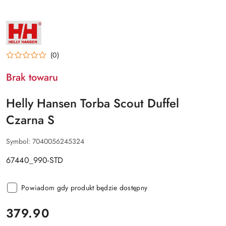
NAZWA
PRODUCENTA:
HELLY
HANSEN
(0)
Brak towaru
Helly Hansen Torba Scout Duffel
Czarna S
Symbol:
7040056245324
67440_990-STD
Powiadom gdy produkt będzie dostępny
cena:
379.90