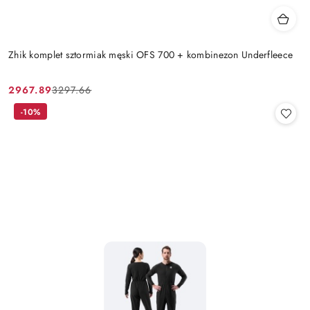
Zhik komplet sztormiak męski OFS 700 + kombinezon Underfleece
2967.89
3297.66
Cena
Cena
promocyjna:
przed
-10%
promocją: