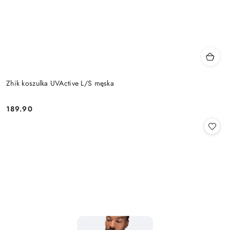
Zhik koszulka UVActive L/S męska
189.90
Cena: