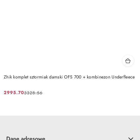
Zhik komplet sztormiak damski OFS 700 + kombinezon Underfleece
2995.70
3328.56
Cena
Cena
promocyjna:
przed
promocją:
Dane adresowe