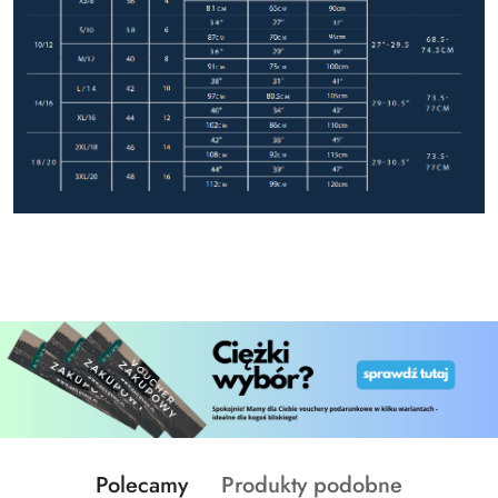
Produkty
Produkty
Polecamy
Produkty podobne
Pomiń karuzelę produktów