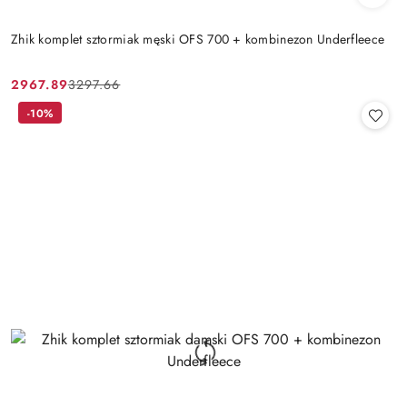
Zhik komplet sztormiak męski OFS 700 + kombinezon Underfleece
2967.89
3297.66
Cena
Cena
promocyjna:
przed
-10%
promocją: