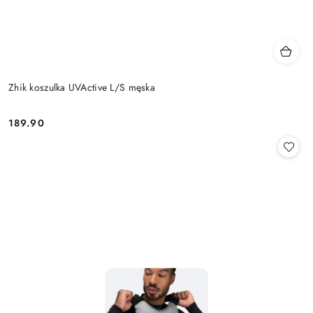
Zhik koszulka UVActive L/S męska
189.90
Cena: