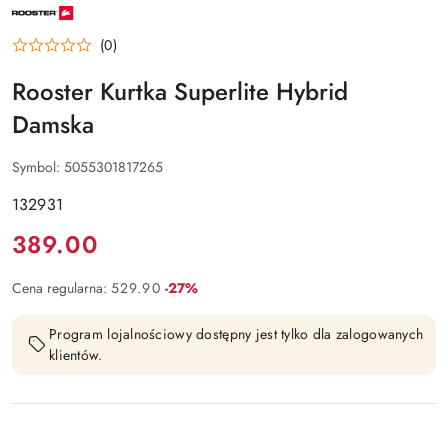
NAZWA
PRODUCENTA:
ROOSTER
(0)
Rooster Kurtka Superlite Hybrid
Damska
Symbol:
5055301817265
132931
Cena:
389.00
Rabat:
Cena regularna:
529.90
-27%
Program lojalnościowy dostępny jest tylko dla zalogowanych
klientów.