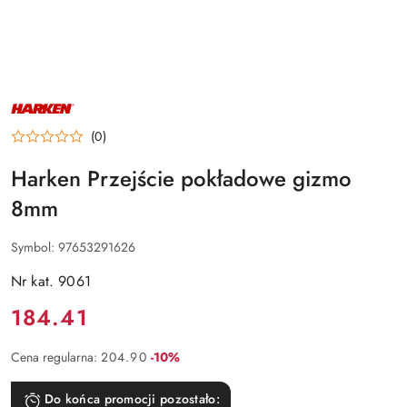
NAZWA
PRODUCENTA:
HARKEN
(0)
Harken Przejście pokładowe gizmo
8mm
Symbol:
97653291626
Nr kat. 9061
Cena:
184.41
Rabat:
Cena regularna:
204.90
-10%
Do końca promocji pozostało: