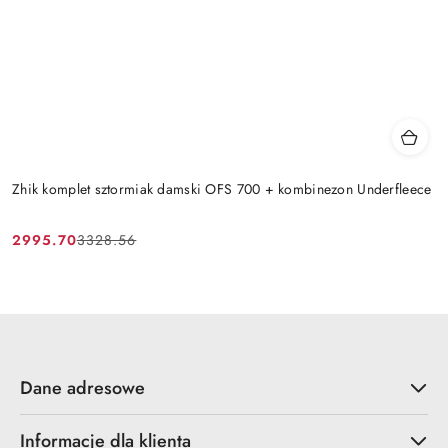
Zhik komplet sztormiak damski OFS 700 + kombinezon Underfleece
2995.70
3328.56
Cena
Cena
promocyjna:
przed
promocją:
Dane adresowe
Informacje dla klienta