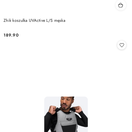
Zhik koszulka UVActive L/S męska
189.90
Cena: