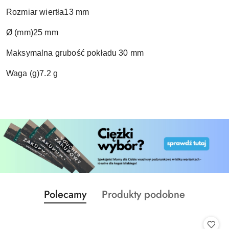
Rozmiar wiertła13 mm
Ø (mm)25 mm
Maksymalna grubość pokładu 30 mm
Waga (g)7.2 g
Produkty
Produkty
Polecamy
Produkty podobne
Pomiń karuzelę produktów
o
o
statusie:
statusie: