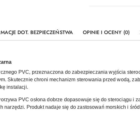
RMACJE DOT. BEZPIECZEŃSTWA
OPINIE I OCENY (0)
zarna
ycznego PVC, przeznaczona do zabezpieczania wyjścia steroc
nym. Skutecznie chroni mechanizm sterowania przed wodą, z
ę instalacji.
worzywa PVC osłona dobrze dopasowuje się do sterociągu i z
ch narzędzi. Produkt nadaje się do zastosowań morskich i śró