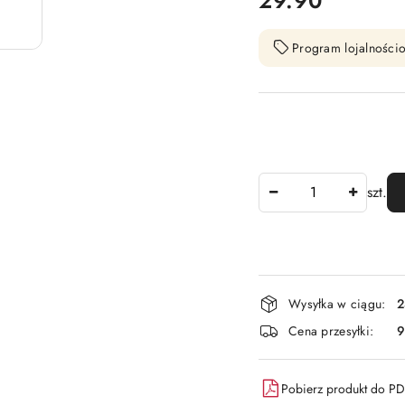
29.90
Program lojalnościo
Ilość
szt.
Dostępność
Wysyłka w ciągu:
2
i
Cena przesyłki:
9
dostawa
Pobierz produkt do P