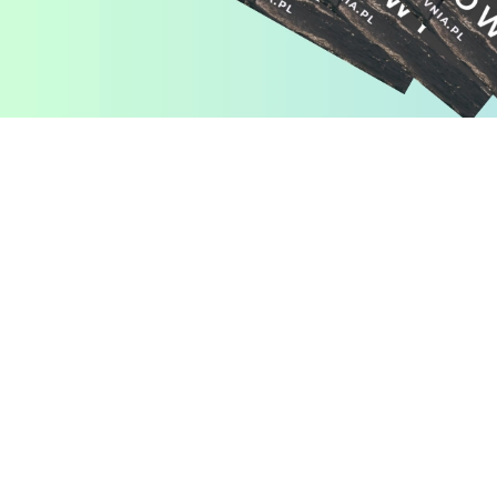
Pomiń karuzelę produktów